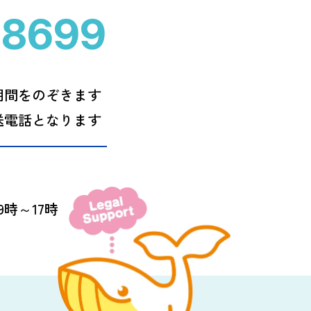
8699
間をのぞきます
送電話となります
時～17時