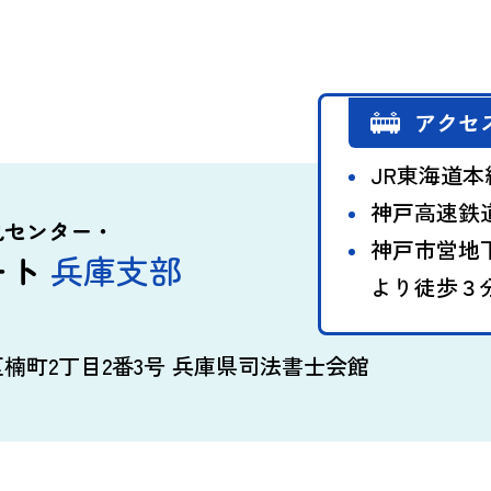
アクセ
JR東海道
神戸高速鉄
見センター・
神戸市営地
ート
兵庫支部
より徒歩３
楠町2丁目2番3号
兵庫県司法書士会館